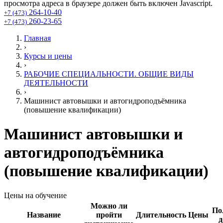
просмотра адреса в браузере должен быть включен Javascript.
264-10-40
+7 (473)
260-23-65
+7 (473)
Главная
›
Курсы и цены
›
РАБОЧИЕ СПЕЦИАЛЬНОСТИ. ОБЩИЕ ВИДЫ
ДЕЯТЕЛЬНОСТИ
›
Машинист автовышки и автогидроподъёмника
(повышение квалификации)
Машинист автовышки и
автогидроподъёмника
(повышение квалификации)
Цены на обучение
Можно ли
По
Название
пройти
Длительность
Цены
д