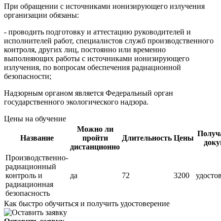
При обращении с источниками ионизирующего излучения
организации обязаны:
- проводить подготовку и аттестацию руководителей и
исполнителей работ, специалистов служб производственного
контроля, других лиц, постоянно или временно
выполняющих работы с источниками ионизирующего
излучения, по вопросам обеспечения радиационной
безопасности;
Надзорным органом является Федеральный орган
государственного экологического надзора.
Цены на обучение
Можно ли
Получ
Название
пройти
Длительность
Цены
доку
дистанционно
Производственно-
радиационный
контроль и
да
72
3200
удосто
радиационная
безопасность
Как быстро обучиться и получить удостоверение