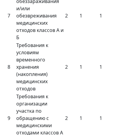
обеззараживания
и/или
7
обезвреживания
2
1
1
медицинских
отходов классов А и
Б
Требования к
условиям
временного
8
хранения
2
1
1
(накопления)
медицинских
отходов
Требования к
организации
участка по
9
обращению с
2
1
1
медицинскими
отходами классов А